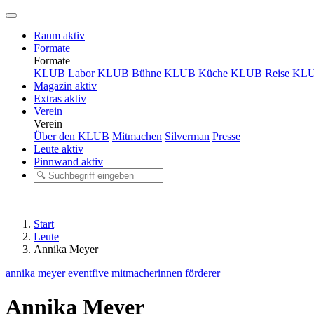
Raum
aktiv
Formate
Formate
KLUB Labor
KLUB Bühne
KLUB Küche
KLUB Reise
KLU
Magazin
aktiv
Extras
aktiv
Verein
Verein
Über den KLUB
Mitmachen
Silverman
Presse
Leute
aktiv
Pinnwand
aktiv
Start
Leute
Annika Meyer
annika meyer
eventfive
mitmacherinnen
förderer
Annika Meyer